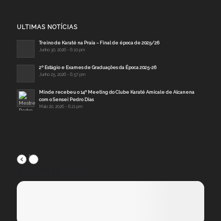
ULTIMAS NOTÍCIAS
Treino de Karaté na Praia – Final de época de 2025/26
Junho 30, 2026 - 6:10 pm
2º Estágio e Exames de Graduações da Época 2025-26
Junho 25, 2026 - 6:57 pm
Minde recebeu o 14º Meeting do Clube Karaté Amicale de Alcanena
com o Sensei Pedro Dias
Maio 20, 2026 - 6:21 pm
AGOSTO, 2026