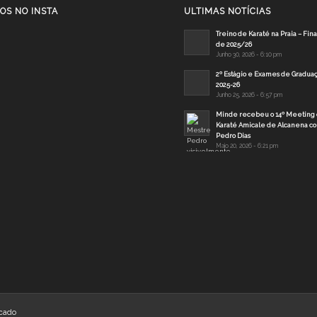
OS NO INSTA
ULTIMAS NOTÍCIAS
Treino de Karaté na Praia – Fin
de 2025/26
Junho 30, 2026 - 6:10 pm
2º Estágio e Exames de Gradua
2025-26
Junho 25, 2026 - 6:57 pm
Minde recebeu o 14º Meeting 
Karaté Amicale de Alcanena c
Pedro Dias
Maio 20, 2026 - 6:21 pm
cado