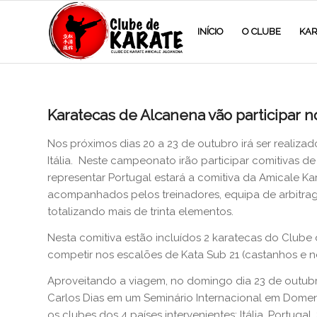
INÍCIO
O CLUBE
KAR
Karatecas de Alcanena vão participa
Nos próximos dias 20 a 23 de outubro irá ser reali
Itália. Neste campeonato irão participar comitivas de
representar Portugal estará a comitiva da Amicale Kar
acompanhados pelos treinadores, equipa de arbitrage
totalizando mais de trinta elementos.
Nesta comitiva estão incluídos 2 karatecas do Clube
competir nos escalões de Kata Sub 21 (castanhos e n
Aproveitando a viagem, no domingo dia 23 de outu
Carlos Dias em um Seminário Internacional em Domen
os clubes dos 4 países intervenientes: Itália, Portugal,