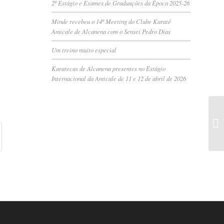
2º Estágio e Exames de Graduações da Época 2025-26
Minde recebeu o 14º Meeting do Clube Karaté
Amicale de Alcanena com o Sensei Pedro Dias
Um treino muito especial
Karatecas de Alcanena presentes no Estágio
Internacional da Amicale de 11 e 12 de abril de 2026