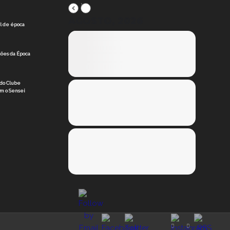
AGOSTO, 2026
al de época
ções da Época
do Clube
om o Sensei