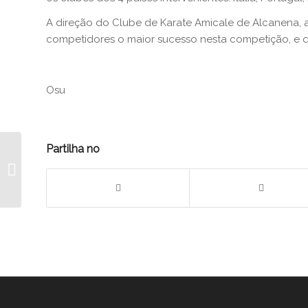
A direção do Clube de Karate Amicale de Alcanena, 
competidores o maior sucesso nesta competição, e q
Osu
Partilha no
Resultados -2º Estágio
e Exames de
Graduação Kyu 2021-
2022