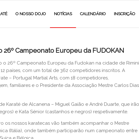
ATÉ
O NOSSO DOJO
NOTÍCIAS
CALENDÁRIO
INSCRIÇÃO
r no 26º Campeonato Europeu da FUDOKAN
zado o 26º Campeonato Europeu da Fudokan na cidade de Rimini
 12 países, com um total de 362 competidores inscritos. A
ate – Portugal Martial Arts, com 18 competidores,
m, familiares e o Presidente da Associação Mestre Carlos Dias
 de Karaté de Alcanena – Miguel Gaião e André Duarte, que irã
egros) e Kata Sénior (castanhos e negros) respetivamente.
bro os nossos karatecas vão também acompanhar o Mestre
ica (Itália), onde também participarão num campeonato entre
 Suíça e Bélgica.