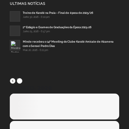
ULTIMAS NOTÍCIAS
Treino de Karaté na Praia – Final de época de 2025/26
Junho 30, 2026 - 6:10 pm
2º Estágio e Exames de Graduações da Época 2025-26
Junho 25, 2026 - 6:57 pm
Minde recebeu o 14º Meeting do Clube Karaté Amicale de Alcanena
com o Sensei Pedro Dias
Maio 20, 2026 - 6:21 pm
AGOSTO, 2026