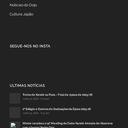
Noticias do Dojo
Cultura Japão
SEGUE-NOS NO INSTA
ULTIMAS NOTÍCIAS
Treino de Karaté na Praia – Final de época de 2025/26
Junho 30, 2026 - 6:10 pm
2º Estágio e Exames de Graduações da Época 2025-26
Junho 25, 2026 - 6:57 pm
Minde recebeu o 14º Meeting do Clube Karaté Amicale de Alcanena
com o Sensei Pedro Dias