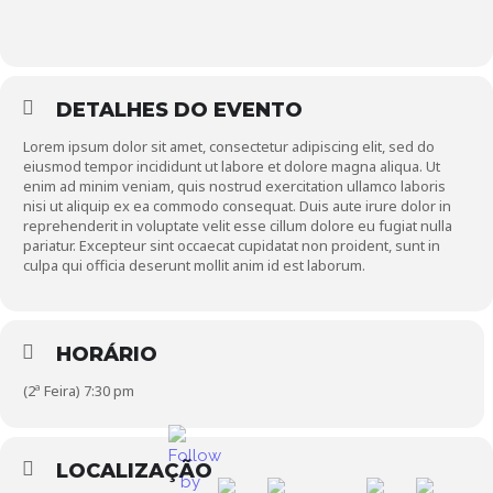
DETALHES DO EVENTO
Lorem ipsum dolor sit amet, consectetur adipiscing elit, sed do
eiusmod tempor incididunt ut labore et dolore magna aliqua. Ut
enim ad minim veniam, quis nostrud exercitation ullamco laboris
nisi ut aliquip ex ea commodo consequat. Duis aute irure dolor in
reprehenderit in voluptate velit esse cillum dolore eu fugiat nulla
pariatur. Excepteur sint occaecat cupidatat non proident, sunt in
culpa qui officia deserunt mollit anim id est laborum.
HORÁRIO
(2ª Feira) 7:30 pm
LOCALIZAÇÃO