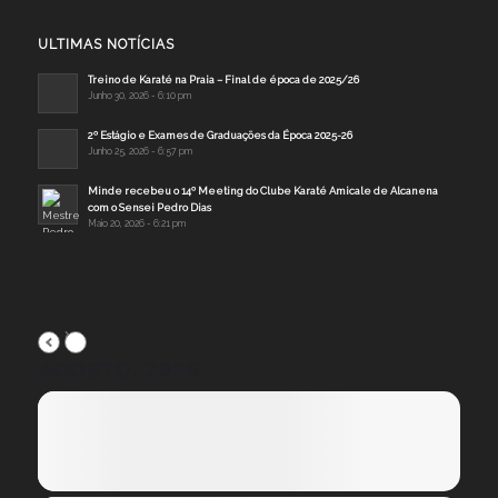
ULTIMAS NOTÍCIAS
Treino de Karaté na Praia – Final de época de 2025/26
Junho 30, 2026 - 6:10 pm
2º Estágio e Exames de Graduações da Época 2025-26
Junho 25, 2026 - 6:57 pm
Minde recebeu o 14º Meeting do Clube Karaté Amicale de Alcanena
com o Sensei Pedro Dias
Maio 20, 2026 - 6:21 pm
AGOSTO, 2026